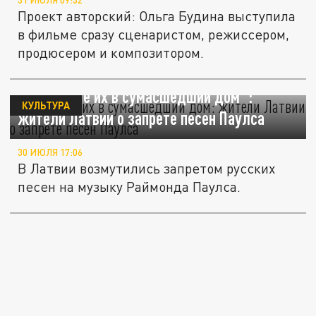
31 ИЮЛЯ 09:32
Проект авторский: Ольга Будина выступила
в фильме сразу сценаристом, режиссером,
продюсером и композитором.
"Отправьте их в сумасшедший дом":
КУЛЬТУРА
жители Латвии о запрете песен Паулса
30 ИЮЛЯ 17:06
В Латвии возмутились запретом русских
песен на музыку Раймонда Паулса.