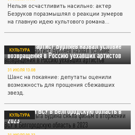
Нельзя осчастливить насильно: актер
Безруков поразмышлял о реакции зумеров
на главную идею культового романа...
Депутат и артист Бурляев назвал условие
КУЛЬТУРА
возвращения в Россию уехавших артистов
31 ИЮЛЯ 13:08
Шанс на покаяние: депутаты оценили
возможность для прощения сбежавших
звезд.
Актриса Ольга Будина сняла фильм о
вторжении ВСУ в Белгородскую область в
КУЛЬТУРА
2023