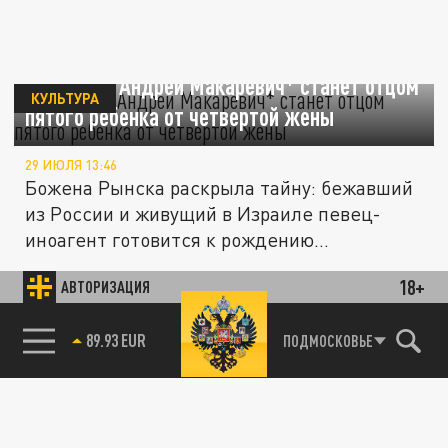
72-летний Андрей Макаревич* станет отцом
КУЛЬТУРА
пятого ребенка от четвертой жены
29 ИЮЛЯ 13:46
Божена Рынска раскрыла тайну: бежавший
из России и живущий в Израиле певец-
иноагент готовится к рождению...
18+
АВТОРИЗАЦИЯ
В "КИОН музыке" назвали 5 самых
КУЛЬТУРА
популярных треков советского кино
85.64 BRENT
ПОДМОСКОВЬЕ
24 ИЮЛЯ 11:26
"Песня про зайцев" из "Бриллиантовой
руки" попала во вторую половину ТОП-10