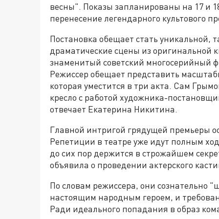
весны". Показы запланированы на 17 и 18
перенесение легендарного культового п
Постановка обещает стать уникальной, т
драматические сцены из оригинальной кн
знаменитый советский многосерийный 
Режиссер обещает представить масштабн
которая уместится в три акта. Сам Гры
кресло с работой художника-постановщи
отвечает Екатерина Никитина.
Главной интригой грядущей премьеры ос
Репетиции в театре уже идут полным ход
до сих пор держится в строжайшем секр
объявила о проведении актерского касти
По словам режиссера, они сознательно "
настоящим народным героем, и требован
Ради идеального попадания в образ ком