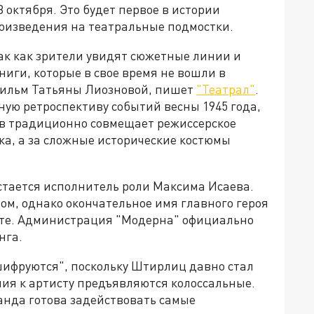
 октября. Это будет первое в истории
роизведения на театральные подмостки.
ак как зрители увидят сюжетные линии и
иги, которые в свое время не вошли в
фильм Татьяны Лиозновой, пишет
"Театрал"
.
ую ретроспективу событий весны 1945 года,
мов традиционно совмещает режиссерское
ка, а за сложные исторические костюмы
тается исполнитель роли Максима Исаева.
ом, однако окончательное имя главного героя
ете. Администрация "Модерна" официально
нга.
шифруются", поскольку Штирлиц давно стал
ия к артисту предъявляются колоссальные.
анда готова задействовать самые