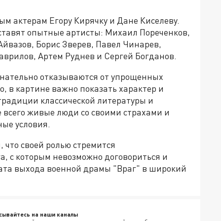
м актерам Егору Кирячку и Дане Киселеву.
ставят опытные артисты: Михаил Пореченков,
Айвазов, Борис Зверев, Павел Чинарев,
аврилов, Артем Руднев и Сергей Богданов.
знательно отказываются от упрощенных
о, в картине важно показать характер и
 традиции классической литературы и
 всего живые люди со своими страхами и
ые условия.
, что своей ролью стремится
а, с которым невозможно договориться и
дата выхода военной драмы "Враг" в широкий
сывайтесь на наши каналы