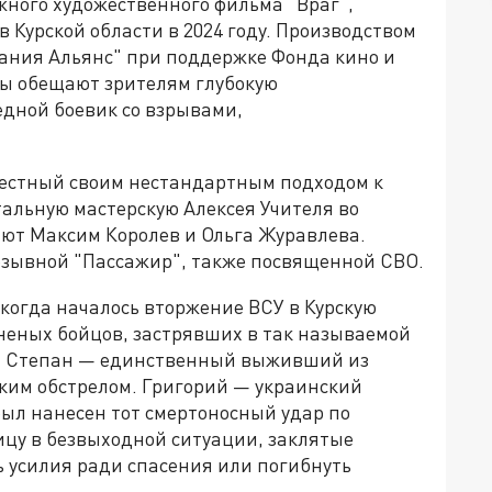
жного художественного фильма "Враг",
Курской области в 2024 году. Производством
ания Альянс" при поддержке Фонда кино и
ты обещают зрителям глубокую
едной боевик со взрывами,
вестный своим нестандартным подходом к
альную мастерскую Алексея Учителя во
ют Максим Королев и Ольга Журавлева.
озывной "Пассажир", также посвященной СВО.
 когда началось вторжение ВСУ в Курскую
аненых бойцов, застрявших в так называемой
и. Степан — единственный выживший из
ким обстрелом. Григорий — украинский
был нанесен тот смертоносный удар по
ицу в безвыходной ситуации, заклятые
 усилия ради спасения или погибнуть