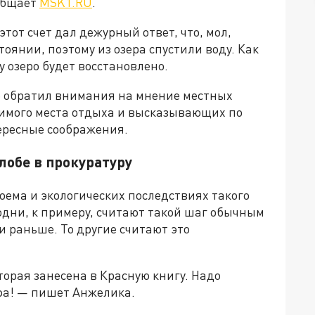
ообщает
MSK1.RU
.
тот счет дал дежурный ответ, что, мол,
тоянии, поэтому из озера спустили воду. Как
 озеро будет восстановлено.
не обратил внимания на мнение местных
бимого места отдыха и высказывающих по
ересные соображения.
обе в прокуратуру
оема и экологических последствиях такого
 одни, к примеру, считают такой шаг обычным
и раньше. То другие считают это
торая занесена в Красную книгу. Надо
офа! — пишет Анжелика.