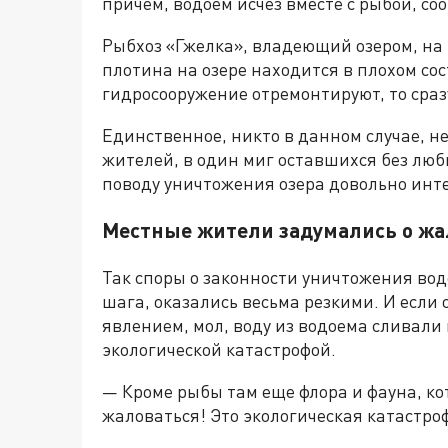
причем, водоем исчез вместе с рыбой, с
Рыбхоз «Гжелка», владеющий озером, на э
плотина на озере находится в плохом сос
гидросооружение отремонтируют, то сразу
Единственное, никто в данном случае, 
жителей, в один миг оставшихся без лю
поводу уничтожения озера довольно инт
Местные жители задумались о жал
Так споры о законности уничтожения вод
шага, оказались весьма резкими. И если
явлением, мол, воду из водоема сливали 
экологической катастрофой.
— Кроме рыбы там еще флора и фауна, ко
жаловаться! Это экологическая катастр