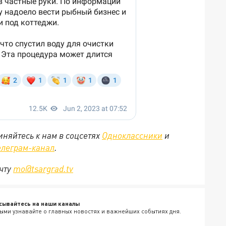
няйтесь к нам в соцсетях
Одноклассники
и
елеграм-канал
.
очту
mo@tsargrad.tv
сывайтесь на наши каналы
ыми узнавайте о главных новостях и важнейших событиях дня.