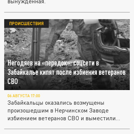
вынужденная.
ПРОИСШЕСТВИЯ
Негодяев на «передок»: соцсети в
Забайкалье кипят после избиения ветеранов
СВО
06 АВГУСТА 17:00
Забайкальцы оказались возмущены
произошедшим в Нерчинском Заводе
избиением ветеранов СВО и выместили
весь свой...