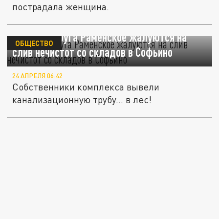
пострадала женщина.
Жители округа Раменское жалуются на
ОБЩЕСТВО
слив нечистот со складов в Софьино
24 АПРЕЛЯ 06:42
Собственники комплекса вывели
канализационную трубу… в лес!