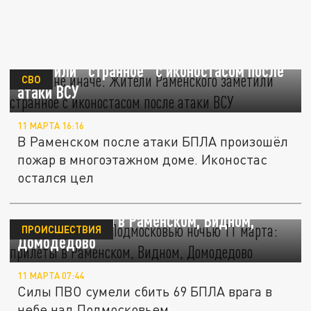
Чудо, не иначе: Жители Раменского
заметили "странное" с иконостасом после
СВО
атаки ВСУ
11 МАРТА 16:16
В Раменском после атаки БПЛА произошёл
пожар в многоэтажном доме. Иконостас
остался цел
ВСУ ударили по Подмосковью ночью 11
марта: прилёты в Раменском, Видном,
ПРОИСШЕСТВИЯ
Домодедово
11 МАРТА 07:44
Силы ПВО сумели сбить 69 БПЛА врага в
небе над Подмосковьем.