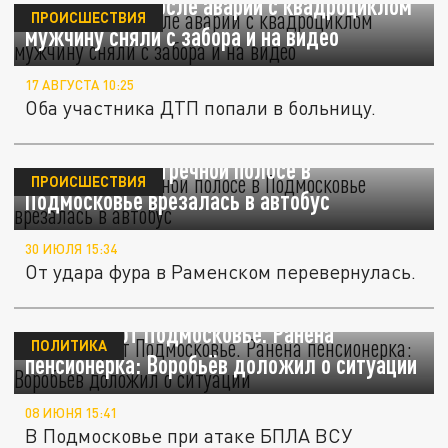
Под Москвой после аварии с квадроциклом
ПРОИСШЕСТВИЯ
мужчину сняли с забора и на видео
17 АВГУСТА 10:25
Оба участника ДТП попали в больницу.
"Газель" на встречной полосе в
ПРОИСШЕСТВИЯ
Подмосковье врезалась в автобус
30 ИЮЛЯ 15:34
От удара фура в Раменском перевернулась.
ВСУ атакуют Подмосковье. Ранена
ПОЛИТИКА
пенсионерка: Воробьёв доложил о ситуации
08 ИЮНЯ 15:41
В Подмосковье при атаке БПЛА ВСУ