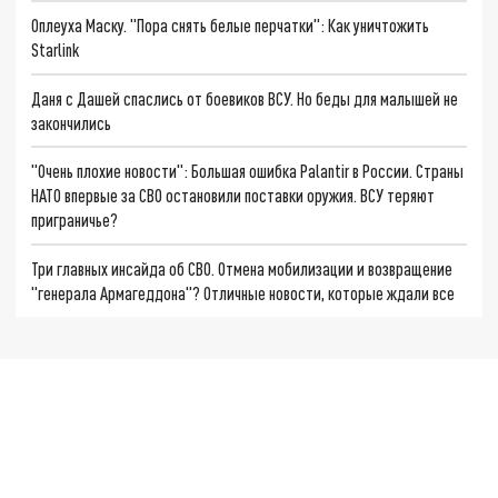
Оплеуха Маску. "Пора снять белые перчатки": Как уничтожить
Starlink
Даня с Дашей спаслись от боевиков ВСУ. Но беды для малышей не
закончились
"Очень плохие новости": Большая ошибка Palantir в России. Страны
НАТО впервые за СВО остановили поставки оружия. ВСУ теряют
приграничье?
Три главных инсайда об СВО. Отмена мобилизации и возвращение
"генерала Армагеддона"? Отличные новости, которые ждали все