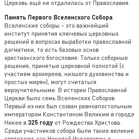
Церковь ещё не отдалилась от Православия.
Память Первого Вселенского Собора
.
Вселенские соборы – это важнейший
институт принятия ключевых церковных
решений в вопросах выработки православной
догматики, то есть базовых основ
христианского богословия. Только соборные
решения, принятые церковной полнотой (с
участием архиереев, низшего духовенства и
простых мирян), могут считаться
вероучительными. В истории Православной
Церкви было семь Вселенских Соборов.
Первый из них был созван равноапостольным
императором Константином Великим в городе
325 году
Никее в
от Рождества Христова.
Среди участников собора были такие великие
святители, как Николай Чудотворец и