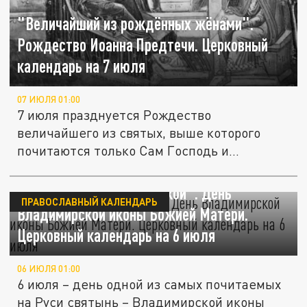
"Величайший из рождённых жёнами".
Рождество Иоанна Предтечи. Церковный
календарь на 7 июля
07 ИЮЛЯ 01:00
7 июля празднуется Рождество
величайшего из святых, выше которого
почитаются только Сам Господь и
Пресвятая...
"Защитница Земли Русской". День
ПРАВОСЛАВНЫЙ КАЛЕНДАРЬ
Владимирской иконы Божией Матери.
Церковный календарь на 6 июля
06 ИЮЛЯ 01:00
6 июля – день одной из самых почитаемых
на Руси святынь – Владимирской иконы