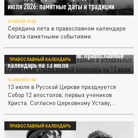
июля 2026: памятные даты и традиции
20 ИЮЛЯ 10:00
Середина лета в православном календаре
богата памятными событиями.
"Ученики Спасителя". Собор славных и
всехвальных 12 апостолов. Православный
ПРАВОСЛАВНЫЙ КАЛЕНДАРЬ
календарь на 13 июля
13 ИЮЛЯ 01:00
13 июля в Русской Церкви празднуется
Собор 12 апостолов, первых учеников
Христа. Согласно Церковному Уставу,...
ПРАВОСЛАВНЫЙ КАЛЕНДАРЬ