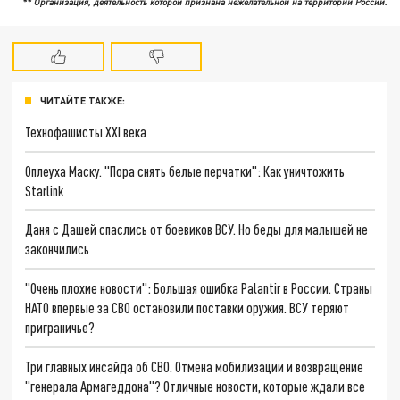
** Организация, деятельность которой признана нежелательной на территории России.
ЧИТАЙТЕ ТАКЖЕ:
Технофашисты XXI века
Оплеуха Маску. "Пора снять белые перчатки": Как уничтожить
Starlink
Даня с Дашей спаслись от боевиков ВСУ. Но беды для малышей не
закончились
"Очень плохие новости": Большая ошибка Palantir в России. Страны
НАТО впервые за СВО остановили поставки оружия. ВСУ теряют
приграничье?
Три главных инсайда об СВО. Отмена мобилизации и возвращение
"генерала Армагеддона"? Отличные новости, которые ждали все