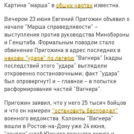
Картина "марша" в
общих чертах
известна.
Вечером 23 июня Евгений Пригожин объявил о
начале "Марша справедливости" –
выступления против руководства Минобороны
и Генштаба. Формальным поводом стало
обвинение Пригожина в адрес последних в
некоем "ударе" по лагерю
"Вагнера" (кадры
последствий этого "удара" выглядели
откровенно постановочными; факт "удара"
был опровергнут) и – главное – в попытке
расформирования частей "Вагнера".
Пригожин заявил, что у него 25 тысяч бойцов
и что он намерен
"остановить беспредел"
военного ведомства. Колонны "Вагнера"
вошли в Ростов-на-Дону уже 24 июня,
"заняли" штаб Южного военного округа и