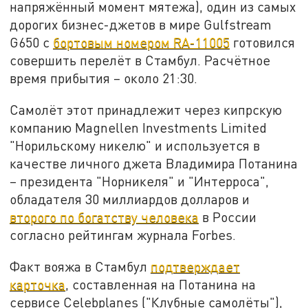
напряжённый момент мятежа), один из самых
дорогих бизнес-джетов в мире Gulfstream
G650 с
бортовым номером RA-11005
готовился
совершить перелёт в Стамбул. Расчётное
время прибытия – около 21:30.
Самолёт этот принадлежит через кипрскую
компанию Magnellen Investments Limited
"Норильскому никелю" и используется в
качестве личного джета Владимира Потанина
– президента "Норникеля" и "Интерроса",
обладателя 30 миллиардов долларов и
второго по богатству человека
в России
согласно рейтингам журнала Forbes.
Факт вояжа в Стамбул
подтверждает
карточка
, составленная на Потанина на
сервисе Сelebplanes ("Клубные самолёты"),