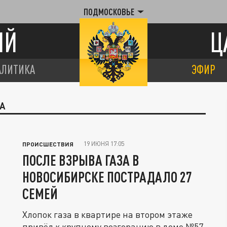
ПОДМОСКОВЬЕ
ИЙ
Ц
АЛИТИКА
ЭФИР
А
19 ИЮНЯ 17:05
ПРОИСШЕСТВИЯ
ПОСЛЕ ВЗРЫВА ГАЗА В
НОВОСИБИРСКЕ ПОСТРАДАЛО 27
СЕМЕЙ
Хлопок газа в квартире на втором этаже
привёл к крупному возгоранию в доме №57