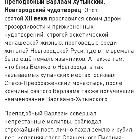
Преподобный Варлаам Хутынский,
Новгородский чудотворец
. Этот
XII
века
святой
прославился своим даром
прозорливости и прижизненных
чудотворений, строгой аскетической
монашеской жизнью, проповедью среди
жителей Новгородской Руси, где в те времена
было ещё немало язычников. А также тем,
что близ Великого Новгорода, в так
называемых хутынских местах, основал
Спасо-Преображенский монастырь, после
кончины святого Варлаама также получивший
наименование Варлаамо-Хутынского.
Преподобный Варлаам совершал
непрестанные молитвы, соблюдал
строжайший пост, лично пахал землю и рубил
лес, исполняя слова Священного Писания: