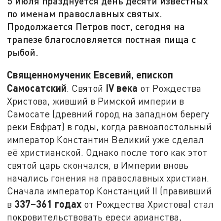
5 июля празднуется день десяти известных
по именам православных святых.
Продолжается Петров пост, сегодня на
трапезе благословляется постная пища с
рыбой.
Священномученик Евсевий, епископ
Самосатский
IV
века
. Святой
от Рождества
Христова, живший в Римской империи в
Самосате (древний город на западном берегу
реки Евфрат) в годы, когда равноапостольный
император Константин Великий уже сделал
её христианской. Однако после того как этот
святой царь скончался, в Империи вновь
начались гонения на православных христиан.
Сначала император Констанций II (правивший
337–361 годах
в
от Рождества Христова) стал
покровительствовать ереси арианства,