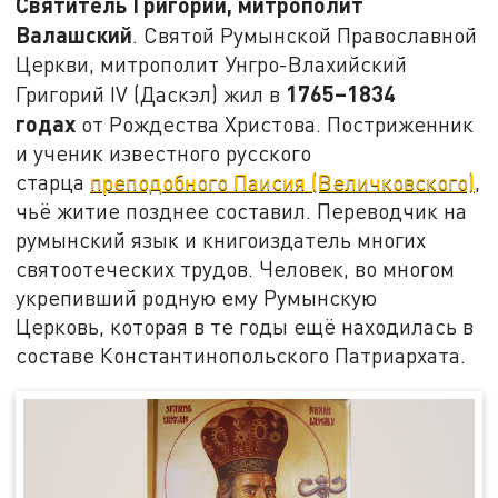
Святитель Григорий, митрополит
Валашский
. Святой Румынской Православной
Церкви, митрополит Унгро-Влахийский
1765–1834
Григорий IV (Даскэл) жил в
годах
от Рождества Христова. Постриженник
и ученик известного русского
старца
преподобного Паисия (Величковского)
,
чьё житие позднее составил. Переводчик на
румынский язык и книгоиздатель многих
святоотеческих трудов. Человек, во многом
укрепивший родную ему Румынскую
Церковь, которая в те годы ещё находилась в
составе Константинопольского Патриархата.