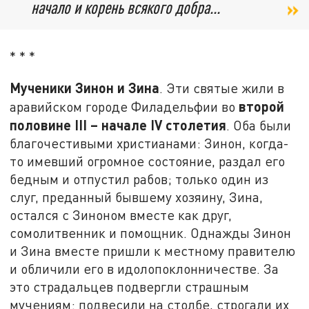
начало и корень всякого добра...
* * *
Мученики Зинон и Зина
. Эти святые жили в
второй
аравийском городе Филадельфии во
половине
III
– начале
IV
столетия
. Оба были
благочестивыми христианами: Зинон, когда-
то имевший огромное состояние, раздал его
бедным и отпустил рабов; только один из
слуг, преданный бывшему хозяину, Зина,
остался с Зиноном вместе как друг,
сомолитвенник и помощник. Однажды Зинон
и Зина вместе пришли к местному правителю
и обличили его в идолопоклонничестве. За
это страдальцев подвергли страшным
мучениям: подвесили на столбе, строгали их