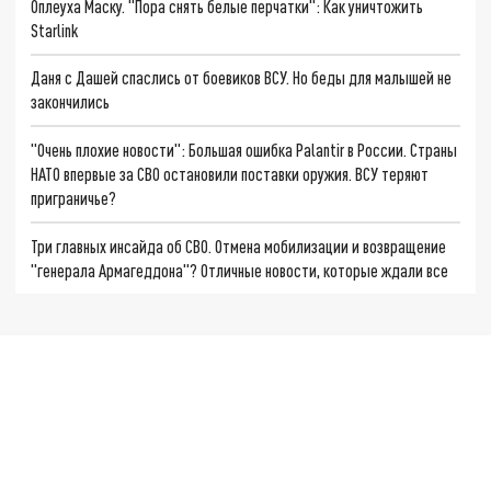
Оплеуха Маску. "Пора снять белые перчатки": Как уничтожить
Starlink
Даня с Дашей спаслись от боевиков ВСУ. Но беды для малышей не
закончились
"Очень плохие новости": Большая ошибка Palantir в России. Страны
НАТО впервые за СВО остановили поставки оружия. ВСУ теряют
приграничье?
Три главных инсайда об СВО. Отмена мобилизации и возвращение
"генерала Армагеддона"? Отличные новости, которые ждали все