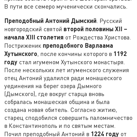
В пути все семеро мученически скончались.
Преподобный Антоний Дымский
. Русский
второй половины
XII
–
новгородский святой
начала
XIII
столетия
от Рождества Христова.
преподобного Варлаама
Постриженик
Хутынского
1192
, после кончины которого в
году
стал игуменом Хутынского монастыря.
После нескольких лет игуменского служения
отец Антоний удалился ради монашеского
уединения на берег озера Дымного
(Дымского), где вокруг старца вновь
собралась монашеская община и была
создана новая обитель. Согласно житию,
старец сподобился совершить паломничество
в Константинополь и по святым местам.
1224 году
Почил преподобный Антоний в
от