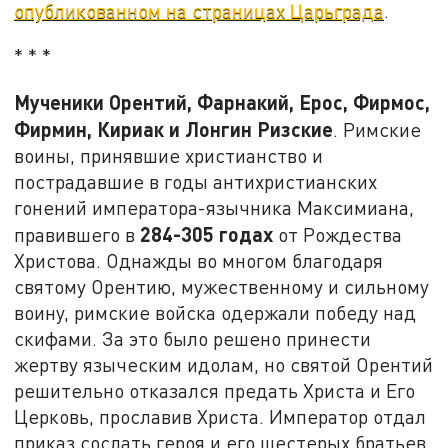
опубликованном на страницах Царьграда
.
* * *
Мученики Орентий, Фарнакий, Ерос, Фирмос,
Фирмин, Кириак и Лонгин Ризские
. Римские
воины, принявшие христианство и
пострадавшие в годы антихристианских
гонений императора-язычника Максимиана,
284-305 годах
правившего в
от Рождества
Христова. Однажды во многом благодаря
святому Орентию, мужественному и сильному
воину, римские войска одержали победу над
скифами. За это было решено принести
жертву языческим идолам, но святой Орентий
решительно отказался предать Христа и Его
Церковь, прославив Христа. Император отдал
приказ сослать героя и его шестерых братьев.