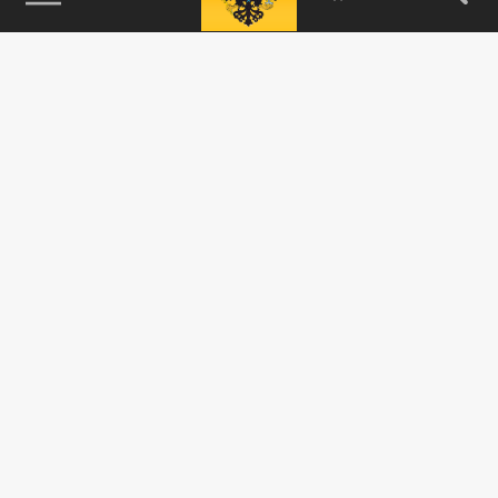
115093, г. Москва, переулок Партийный,
д.1, к.57, стр.3, эт.1, пом.I, ком.45