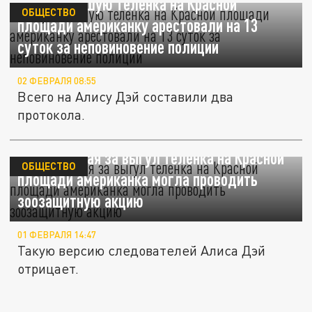
Выгуливавшую теленка на Красной
ОБЩЕСТВО
площади американку арестовали на 13
суток за неповиновение полиции
02 ФЕВРАЛЯ 08:55
Всего на Алису Дэй составили два
протокола.
Задержанная за выгул теленка на Красной
ОБЩЕСТВО
площади американка могла проводить
зоозащитную акцию
01 ФЕВРАЛЯ 14:47
Такую версию следователей Алиса Дэй
отрицает.