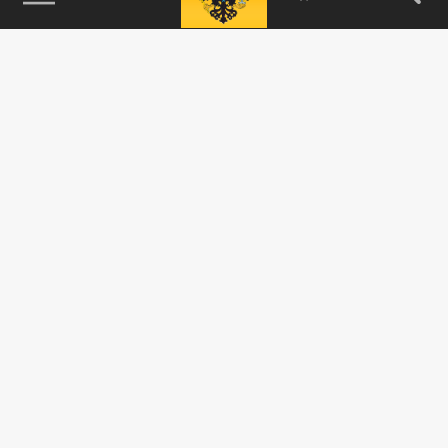
115093, г. Москва, переулок Партийный,
д.1, к.57, стр.3, эт.1, пом.I, ком.45