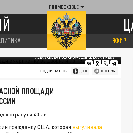
ПОДМОСКОВЬЕ
ИЙ
Ц
АЛИТИКА
ЭФИР
ALEKSANDER POLYAKOV/GLOBAL LOOK PRESS
ПОДПИШИТЕСЬ:
РАСНОЙ ПЛОЩАДИ
ССИИ
д в страну на 40 лет.
сии гражданку США, которая
выгуливала