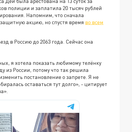
са Дей была арестована на 13 суток за
в полиции и заплатила 20 тысяч рублей
ирования. Напомним, что сначала
озащитную акцию, но спустя время
во всем
езд в Россию до 2063 года. Сейчас она
ных, я хотела показать любимому телёнку
ду из России, потому что так решила
изменить постановление о запрете. Я не
обиралась оставаться тут долго», - цитирует
а».