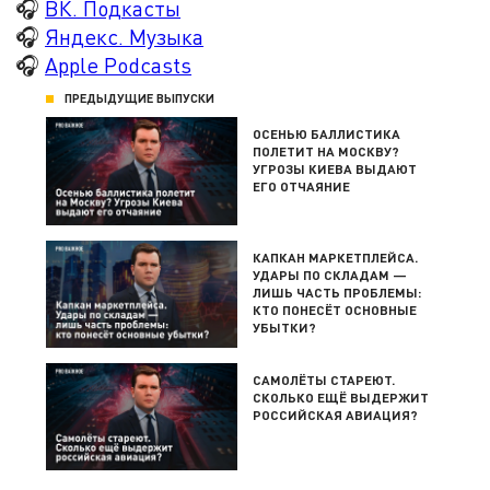
🎧
ВК. Подкасты
🎧
Яндекс. Музыка
🎧
Apple Podcasts
ПРЕДЫДУЩИЕ ВЫПУСКИ
ОСЕНЬЮ БАЛЛИСТИКА
ПОЛЕТИТ НА МОСКВУ?
УГРОЗЫ КИЕВА ВЫДАЮТ
ЕГО ОТЧАЯНИЕ
КАПКАН МАРКЕТПЛЕЙСА.
УДАРЫ ПО СКЛАДАМ —
ЛИШЬ ЧАСТЬ ПРОБЛЕМЫ:
КТО ПОНЕСЁТ ОСНОВНЫЕ
УБЫТКИ?
САМОЛЁТЫ СТАРЕЮТ.
СКОЛЬКО ЕЩЁ ВЫДЕРЖИТ
РОССИЙСКАЯ АВИАЦИЯ?