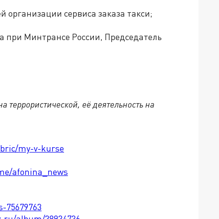
 организации сервиса заказа такси;
та при Минтрансе России, Председатель
а террористической, её деятельность на
ubric/my-v-kurse
t.me/afonina_news
ts-75679763
x.ru/album/38934736