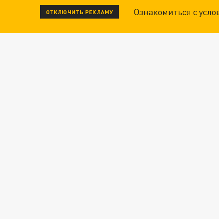
Ознакомиться с усл
ОТКЛЮЧИТЬ РЕКЛАМУ
"КРОТАМИ" БЫЛИ ВСЕ? ТЕРАКТ В ЦЕНТРЕ М
ДАНЯ С ДАШЕЙ СПАСЛИСЬ ОТ БОЕВИКОВ ВСУ
Новости СМИ2