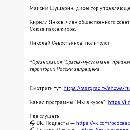
Максим Шушарин, директор управляющей
Кирилл Янков, член общественного сове
Союза пассажиров;
Николай Севостьянов, политолог
*
Организация "Братья-мусульмане" признан
территории России запрещена
Смотреть тут:
https://tsargrad.tv/shows/r
Канал программы "Мы в курсе":
https://
Где слушать:
🎧 ВК. Подкасты —
https://vk.com/podcas
🎧 Яндекс. Музыка —
https://music.yande