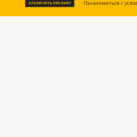
Ознакомиться с усл
ОТКЛЮЧИТЬ РЕКЛАМУ
ОПЛЕУХА МАСКУ. "ПОРА СНЯТЬ БЕЛЫЕ ПЕРЧА
ДАНЯ С ДАШЕЙ СПАСЛИСЬ ОТ БОЕВИКОВ ВСУ
Новости СМИ2