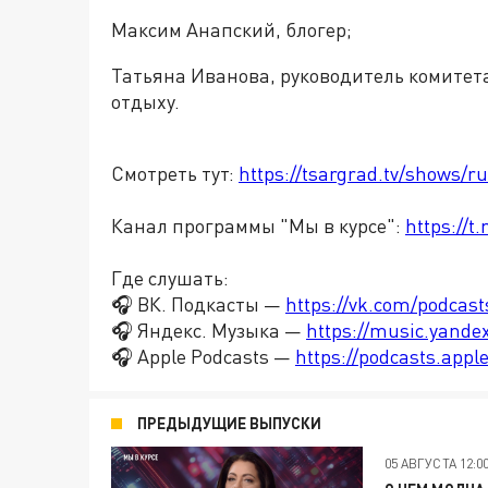
Максим Анапский, блогер;
Татьяна Иванова, руководитель комитета
отдыху.
Смотреть тут:
https://tsargrad.tv/shows/r
Канал программы "Мы в курсе":
https://
Где слушать:
🎧 ВК. Подкасты —
https://vk.com/podcas
🎧 Яндекс. Музыка —
https://music.yande
🎧 Apple Podcasts —
https://podcasts.app
ПРЕДЫДУЩИЕ ВЫПУСКИ
05 АВГУСТА 12:0