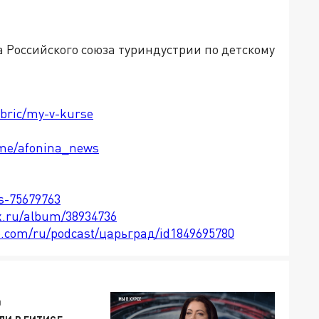
 Российского союза туриндустрии по детскому
ubric/my-v-kurse
t.me/afonina_news
ts-75679763
x.ru/album/38934736
le.com/ru/podcast/царьград/id1849695780
0