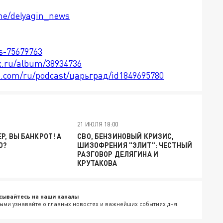
.me/delyagin_news
ts-75679763
x.ru/album/38934736
le.com/ru/podcast/царьград/id1849695780
21 ИЮЛЯ 18:00
Р, ВЫ БАНКРОТ! А
СВО, БЕНЗИНОВЫЙ КРИЗИС,
О?
ШИЗОФРЕНИЯ "ЭЛИТ": ЧЕСТНЫЙ
РАЗГОВОР ДЕЛЯГИНА И
КРУТАКОВА
сывайтесь на наши каналы
ыми узнавайте о главных новостях и важнейших событиях дня.