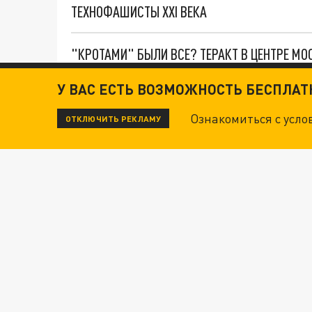
ТЕХНОФАШИСТЫ XXI ВЕКА
"КРОТАМИ" БЫЛИ ВСЕ? ТЕРАКТ В ЦЕНТРЕ М
У ВАС ЕСТЬ ВОЗМОЖНОСТЬ БЕСПЛА
ДАНЯ С ДАШЕЙ СПАСЛИСЬ ОТ БОЕВИКОВ ВСУ
Ознакомиться с усл
ОТКЛЮЧИТЬ РЕКЛАМУ
ВОТ ЭТО ТРИЛЛЕР! ТАЙНА УДАРА УКРАИНЫ П
Новости СМИ2