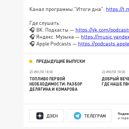
Канал программы "Итоги дна":
https://t
Где слушать:
🎧 ВК. Подкасты —
https://vk.com/podcas
🎧 Яндекс. Музыка —
https://music.yande
🎧 Apple Podcasts —
https://podcasts.app
ПРЕДЫДУЩИЕ ВЫПУСКИ
23 ИЮЛЯ 18:00
22 ИЮЛЯ 18:00
ТОПЛИВО ПЕРВОЙ
ДОБРЫЙ ВЕЧЕ
НЕОБХОДИМОСТИ: РАЗБОР
ГДЕ НАШЕ ПВ
ДЕЛЯГИНА И КОМАРОВА
Подпи
ДЗЕН
ТЕЛЕГРАМ
и перв