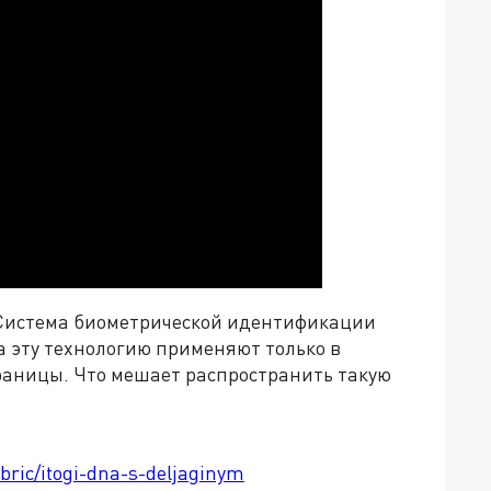
 Система биометрической идентификации
а эту технологию применяют только в
границы. Что мешает распространить такую
ubric/itogi-dna-s-deljaginym