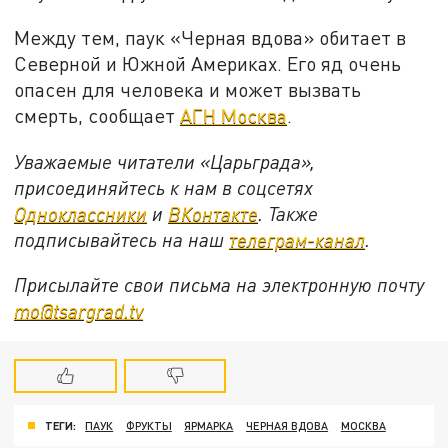
Между тем, паук «Черная вдова» обитает в
Северной и Южной Америках. Его яд очень
опасен для человека и может вызвать
смерть, сообщает
АГН Москва
.
Уважаемые читатели «Царьграда»,
присоединяйтесь к нам в соцсетях
Одноклассники
и
ВКонтакте
. Также
подписывайтесь на наш
телеграм-канал
.
Присылайте свои письма на электронную почту
mo@tsargrad.tv
ТЕГИ:
ПАУК
ФРУКТЫ
ЯРМАРКА
ЧЕРНАЯ ВДОВА
МОСКВА