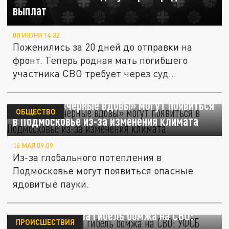
выплат
08 ИЮНЯ 14:32
Поженились за 20 дней до отправки на
фронт. Теперь родная мать погибшего
участника СВО требует через суд...
Ядовитые «черные вдовы» могут появиться
ОБЩЕСТВО
в Подмосковье из-за изменения климата
16 МАЯ 09:09
Из-за глобального потепления в
Подмосковье могут появиться опасные
ядовитые пауки.
16 млн рублей за гибель бомжа на СВО:
ПРОИСШЕСТВИЯ