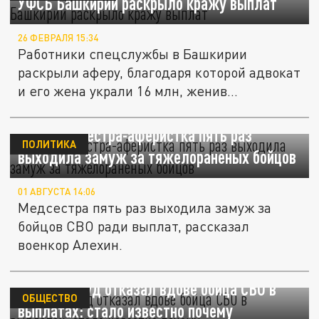
УФСБ Башкирии раскрыло кражу выплат
26 ФЕВРАЛЯ 15:34
Работники спецслужбы в Башкирии
раскрыли аферу, благодаря которой адвокат
и его жена украли 16 млн, женив...
АиФ: Медсестра-аферистка пять раз
ПОЛИТИКА
выходила замуж за тяжелораненых бойцов
01 АВГУСТА 14:06
Медсестра пять раз выходила замуж за
бойцов СВО ради выплат, рассказал
военкор Алехин.
В Рязани суд отказал вдове бойца СВО в
ОБЩЕСТВО
выплатах: стало известно почему