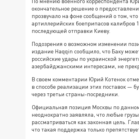
По мнению военного корреспондента Юр
окончательное решение о предоставлени
прозвучало на фоне сообщений о том, чт
артиллерийских боеприпасов калибров 1
последующей отправки Киеву.
Подозрения о возможном изменении пози
издание Haqqin сообщило, что Баку може
российские удары по украинской энергет
азербайджанскими интересами, не прекр
В своем комментарии Юрий Котенок отме
в способе реализации этих поставок — б
через третьи страны-посредники.
Официальная позиция Москвы по данному
неоднократно заявляла, что любые грузы
рассматриваться как законная цель. Гл
что такая поддержка только препятству