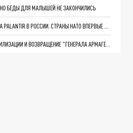
. НО БЕДЫ ДЛЯ МАЛЫШЕЙ НЕ ЗАКОНЧИЛИСЬ
"ОЧЕНЬ ПЛОХИЕ НОВОСТИ": БОЛЬШАЯ ОШИБКА PALANTIR В РОССИИ. СТРАНЫ НАТО ВПЕРВЫЕ ЗА СВО ОСТАНОВИЛИ ПОСТАВКИ ОРУЖИЯ. ВСУ ТЕРЯЮТ ПРИГРАНИЧЬЕ?
ТРИ ГЛАВНЫХ ИНСАЙДА ОБ СВО. ОТМЕНА МОБИЛИЗАЦИИ И ВОЗВРАЩЕНИЕ "ГЕНЕРАЛА АРМАГЕДДОНА"? ОТЛИЧНЫЕ НОВОСТИ, КОТОРЫЕ ЖДАЛИ ВСЕ