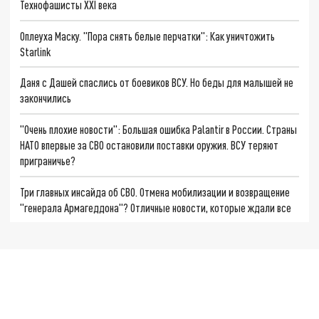
Технофашисты XXI века
Оплеуха Маску. "Пора снять белые перчатки": Как уничтожить
Starlink
Даня с Дашей спаслись от боевиков ВСУ. Но беды для малышей не
закончились
"Очень плохие новости": Большая ошибка Palantir в России. Страны
НАТО впервые за СВО остановили поставки оружия. ВСУ теряют
приграничье?
Три главных инсайда об СВО. Отмена мобилизации и возвращение
"генерала Армагеддона"? Отличные новости, которые ждали все