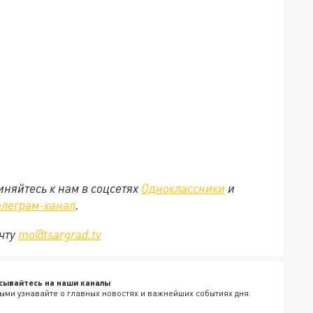
няйтесь к нам в соцсетях
Одноклассники
и
елеграм-канал
.
очту
mo@tsargrad.tv
сывайтесь на наши каналы
ыми узнавайте о главных новостях и важнейших событиях дня.