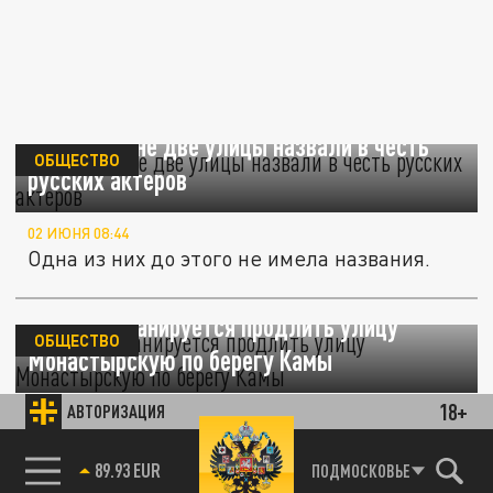
В Казахстане две улицы назвали в честь
ОБЩЕСТВО
русских актеров
02 ИЮНЯ 08:44
Одна из них до этого не имела названия.
В Перми планируется продлить улицу
ОБЩЕСТВО
Монастырскую по берегу Камы
18+
АВТОРИЗАЦИЯ
06 МАЯ 19:37
Дорога пройдет через территорию
«Мотовилихинских заводов».
85.64 BRENT
ПОДМОСКОВЬЕ