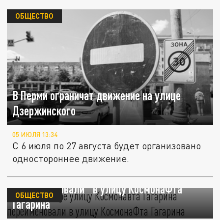
ОБЩЕСТВО
В Перми ограничат движение на улице
Дзержинского
05 ИЮЛЯ 13:34
С 6 июля по 27 августа будет организовано
одностороннее движение.
В Краснодаре улицу Космонавта Гагарина
"переименовали" в улицу КосмонаФта
ОБЩЕСТВО
Гагарина