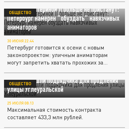
Пётр I с Екатериной II больше не пристанут:
ОБЩЕСТВО
Петербург намерен "обуздать" навязчивых
аниматоров
30 ИЮНЯ 22:44
Петербург готовится к осени с новым
законопроектом: уличным аниматорам
могут запретить хватать прохожих за...
В Перми нашли подрядчика для продления
ОБЩЕСТВО
улицы Углеуральской
25 ИЮЛЯ 08:13
Максимальная стоимость контракта
составляет 433,3 млн рублей.