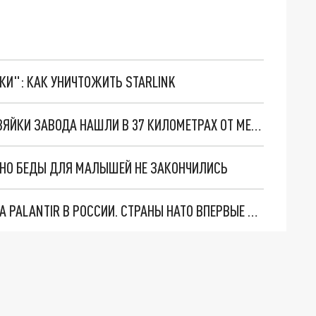
ТКИ": КАК УНИЧТОЖИТЬ STARLINK
МАШИНУ ЗАСТРЕЛЕННОЙ В ПОДМОСКОВЬЕ ХОЗЯЙКИ ЗАВОДА НАШЛИ В 37 КИЛОМЕТРАХ ОТ МЕСТА УБИЙСТВА
. НО БЕДЫ ДЛЯ МАЛЫШЕЙ НЕ ЗАКОНЧИЛИСЬ
"ОЧЕНЬ ПЛОХИЕ НОВОСТИ": БОЛЬШАЯ ОШИБКА PALANTIR В РОССИИ. СТРАНЫ НАТО ВПЕРВЫЕ ЗА СВО ОСТАНОВИЛИ ПОСТАВКИ ОРУЖИЯ. ВСУ ТЕРЯЮТ ПРИГРАНИЧЬЕ?