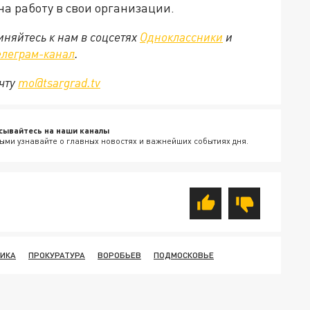
 на работу в свои организации.
няйтесь к нам в соцсетях
Одноклассники
и
елеграм-канал
.
очту
mo@tsargrad.tv
сывайтесь на наши каналы
ыми узнавайте о главных новостях и важнейших событиях дня.
ИКА
ПРОКУРАТУРА
ВОРОБЬЕВ
ПОДМОСКОВЬЕ