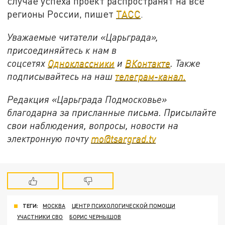
случае успеха проект распространят на все
регионы России, пишет
ТАСС
.
Уважаемые читатели «Царьграда»,
присоединяйтесь к нам в
соцсетях
Одноклассники
и
ВКонтакте
. Также
подписывайтесь на наш
телеграм-канал.
Редакция «Царьграда Подмосковье»
благодарна за присланные письма. Присылайте
свои наблюдения, вопросы, новости на
электронную почту
mo@tsargrad.tv
ТЕГИ:
МОСКВА
ЦЕНТР ПСИХОЛОГИЧЕСКОЙ ПОМОЩИ
УЧАСТНИКИ СВО
БОРИС ЧЕРНЫШОВ