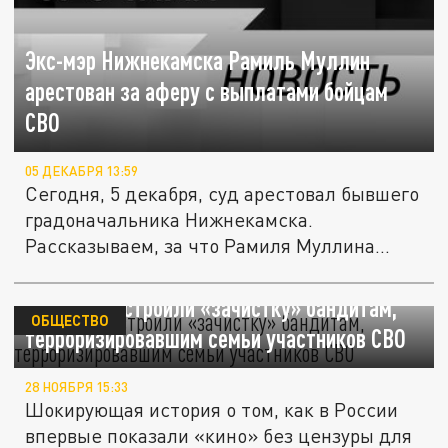
Экс-мэр Нижнекамска Рамиль Муллин
арестован за аферу с выплатами бойцам
СВО
05 ДЕКАБРЯ 13:59
Сегодня, 5 декабря, суд арестовал бывшего
градоначальника Нижнекамска.
Рассказываем, за что Рамиля Муллина...
Силовики устроили «зачистку» бандитам,
ОБЩЕСТВО
терроризировавшим семьи участников СВО
28 НОЯБРЯ 15:33
Шокирующая история о том, как в России
впервые показали «кино» без цензуры для