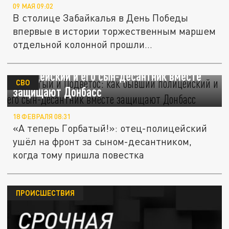
09 МАЯ 09:02
В столице Забайкалья в День Победы
впервые в истории торжественным маршем
отдельной колонной прошли...
Горбатый и Подветос: как бывший
полицейский и его сын-десантник вместе
СВО
защищают Донбасс
18 ФЕВРАЛЯ 08:31
«А теперь Горбатый!»: отец-полицейский
ушёл на фронт за сыном-десантником,
когда тому пришла повестка
ПРОИСШЕСТВИЯ