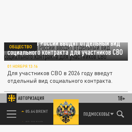
С 1 января в России вводят отдельный вид
ОБЩЕСТВО
социального контракта для участников СВО
01 НОЯБРЯ 13:16
Для участников СВО в 2026 году введут
отдельный вид социального контракта.
18+
АВТОРИЗАЦИЯ
ПРОИСШЕСТВИЯ
85.64 BRENT
ПОДМОСКОВЬЕ