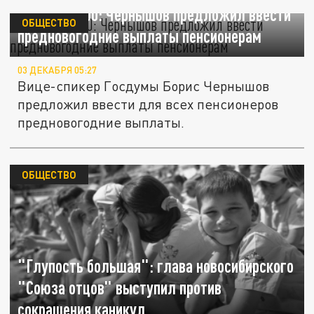
Всем по 5000: Чернышов предложил ввести
ОБЩЕСТВО
предновогодние выплаты пенсионерам
03 ДЕКАБРЯ 05:27
Вице-спикер Госдумы Борис Чернышов
предложил ввести для всех пенсионеров
предновогодние выплаты.
ОБЩЕСТВО
"Глупость большая": глава новосибирского
"Союза отцов" выступил против
сокращения каникул