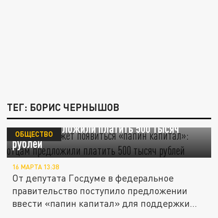
ТЕГ: БОРИС ЧЕРНЫШОВ
В России может появиться «папин капитал»:
отцам предложили платить 500 тысяч
ОБЩЕСТВО
рублей
16 МАРТА 13:38
От депутата Госдуме в федеральное
правительство поступило предложении
ввести «папин капитал» для поддержки...