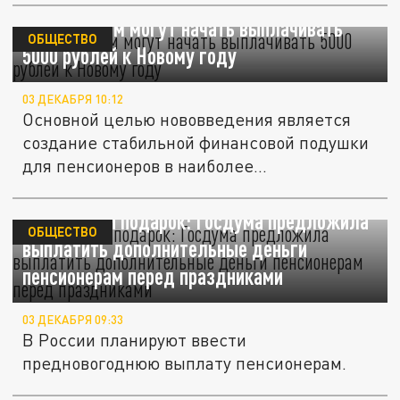
Пенсионерам могут начать выплачивать
ОБЩЕСТВО
5000 рублей к Новому году
03 ДЕКАБРЯ 10:12
Основной целью нововведения является
создание стабильной финансовой подушки
для пенсионеров в наиболее...
Новогодний подарок: Госдума предложила
ОБЩЕСТВО
выплатить дополнительные деньги
пенсионерам перед праздниками
03 ДЕКАБРЯ 09:33
В России планируют ввести
предновогоднюю выплату пенсионерам.