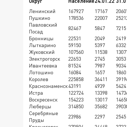
Округ
Население
24.01.22
31.0
Ленинский
167927
17167
2060
Пушкино
178536
22007
2521
Павловский
82467
5847
7215
Посад
Бронницы
22531
2049
2419
Лыткарино
59150
5397
6332
Жуковский
107560
11538
1307
Электрогорск
22653
2745
3053
Ивантеевка
81524
7987
9034
Лотошино
16084
1657
1860
Королев
225858
36411
3919
Краснознаменск
43191
4939
5424
Истра
122724
13398
1473
Воскресенск
154223
13017
1465
Люберцы
314850
35682
3903
Серебряные
23986
2297
2545
Пруды
Красногорск
270504
34448
3722