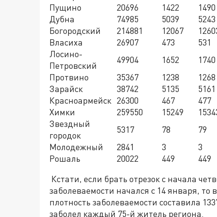
Пущино
20696
1422
1490
Дубна
74985
5039
5243
Богородский
214881
12067
1260
Власиха
26907
473
531
Лосино-
49904
1652
1740
Петровский
Протвино
35367
1238
1268
Зарайск
38742
5135
5161
Красноармейск
26300
467
477
Химки
259550
15249
1534
Звездный
5317
78
79
городок
Молодежный
2841
3
3
Рошаль
20022
449
449
Кстати, если брать отрезок с начала чет
заболеваемости начался с 14 января, то 
плотность заболеваемости составила 1337
заболел каждый 75-й житель региона.