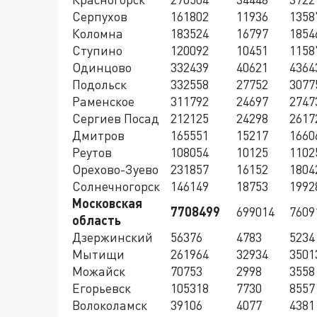
Серпухов
161802
11936
1358
Коломна
183524
16797
1854
Ступино
120092
10451
1158
Одинцово
332439
40621
4364
Подольск
332558
27752
3077
Раменское
311792
24697
2747
Сергиев Посад
212125
24298
2617
Дмитров
165551
15217
1660
Реутов
108054
10125
1102
Орехово-Зуево
231857
16152
1804
Солнечногорск
146149
18753
1992
Московская
7708499
699014
7609
область
Дзержинский
56376
4783
5234
Мытищи
261964
32934
3501
Можайск
70753
2998
3558
Егорьевск
105318
7730
8557
Волоколамск
39106
4077
4381