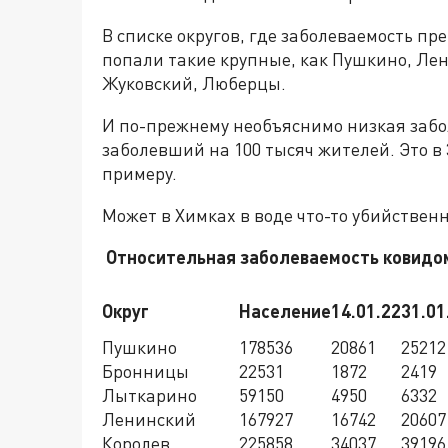
В списке округов, где заболеваемость пр
попали такие крупные, как Пушкино, Лен
Жуковский, Люберцы.
И по-прежнему необъяснимо низкая забол
заболевший на 100 тысяч жителей. Это в 
примеру.
Может в Химках в воде что-то убийствен
Относительная заболеваемость ковидом 
Округ
Население
14.01.22
31.01
Пушкино
178536
20861
25212
Бронницы
22531
1872
2419
Лыткарино
59150
4950
6332
Ленинский
167927
16742
20607
Королев
225858
34037
39196