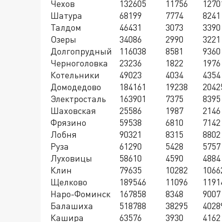
Чехов
132605
11756
1270
Шатура
68199
7774
8241
Талдом
46431
3073
3390
Озеры
34086
2990
3221
Долгопрудный
116038
8581
9360
Черноголовка
23236
1822
1976
Котельники
49023
4034
4354
Домодедово
184161
19238
2042
Электросталь
163901
7375
8395
Шаховская
25586
1987
2146
Фрязино
59538
6810
7142
Лобня
90321
8315
8802
Руза
61290
5428
5757
Луховицы
58610
4590
4884
Клин
79635
10282
1066
Щелково
189546
11096
1191
Наро-Фоминск
167858
8348
9007
Балашиха
518788
38295
4028
Кашира
63576
3930
4162