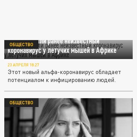
Учёные нашли ранее неизвестный
ОБЩЕСТВО
коронавирус у летучих мышей в Африке
23 АПРЕЛЯ 18:27
Этот новый альфа-коронавирус обладает
потенциалом к инфицированию людей.
ОБЩЕСТВО