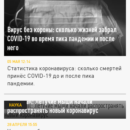
Вирус без короны: сколько жизней забрал
COVID-19 во время пика пандемии и после
него
05 МАЯ 12:14
Статистика коронавируса: сколько смертей
принёс COVID-19 до и после пика
пандемии.
Daily Mail: Летучие мыши начали
НАУКА
распространять новый коронавирус
28 АПРЕЛЯ 15:55