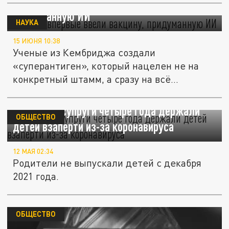
Людям впервые ввели вакцину,
придуманную ИИ
НАУКА
15 ИЮНЯ 10:38
Ученые из Кембриджа создали
«суперантиген», который нацелен не на
конкретный штамм, а сразу на всё
семейство...
В Испании супруги четыре года держали
ОБЩЕСТВО
детей взаперти из-за коронавируса
12 МАЯ 02:34
Родители не выпускали детей с декабря
2021 года.
ОБЩЕСТВО