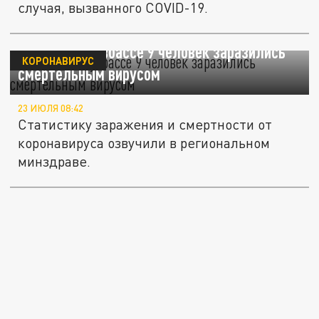
случая, вызванного COVID-19.
За сутки в Кузбассе 9 человек заразились
КОРОНАВИРУС
смертельным вирусом
23 ИЮЛЯ 08:42
Статистику заражения и смертности от
коронавируса озвучили в региональном
минздраве.