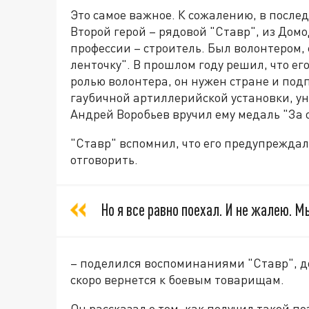
Это самое важное. К сожалению, в послед
Второй герой – рядовой "Ставр", из Домо
профессии – строитель. Был волонтером,
ленточку". В прошлом году решил, что е
ролью волонтера, он нужен стране и подп
гаубичной артиллерийской установки, ун
Андрей Воробьев вручил ему медаль "За о
"Ставр" вспомнил, что его предупреждали
отговорить.
Но я все равно поехал. И не жалею. М
– поделился воспоминаниями "Ставр", д
скоро вернется к боевым товарищам.
Он рассказал о том, как получил такой п