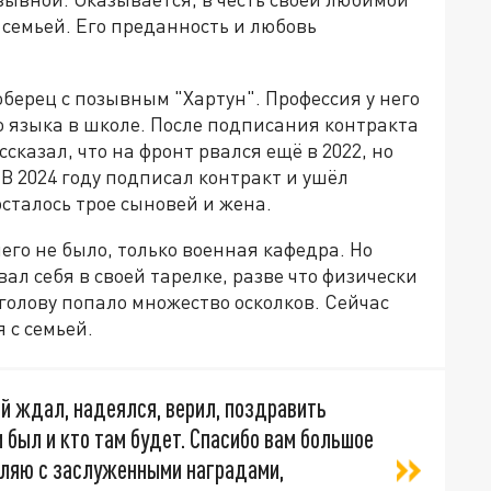
 семьей. Его преданность и любовь
юберец с позывным "Хартун". Профессия у него
о языка в школе. После подписания контракта
казал, что на фронт рвался ещё в 2022, но
 В 2024 году подписал контракт и ушёл
осталось трое сыновей и жена.
него не было, только военная кафедра. Но
вал себя в своей тарелке, разве что физически
 голову попало множество осколков. Сейчас
 с семьей.
рый ждал, надеялся, верил, поздравить
м был и кто там будет. Спасибо вам большое
авляю с заслуженными наградами,