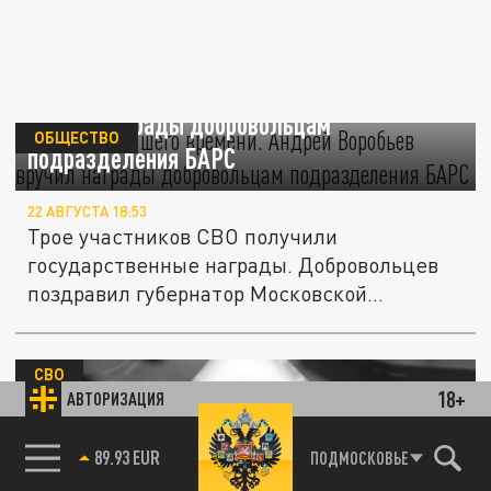
Три героя нашего времени. Андрей Воробьев
вручил награды добровольцам
ОБЩЕСТВО
подразделения БАРС
22 АВГУСТА 18:53
Трое участников СВО получили
государственные награды. Добровольцев
поздравил губернатор Московской
области...
СВО
18+
АВТОРИЗАЦИЯ
85.64 BRENT
ПОДМОСКОВЬЕ