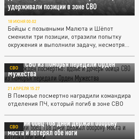
удерживали позиции в зоне СВО
18 ИЮНЯ 00:02
Бойцы с позывными Малюта и Шёпот
сменили три позиции, отразили попытку
окружения и выполнили задачу, несмотря...
Награжден посмертно: вдове и дочери
бойца СВО из Поморья передали Орден
СВО
Мужества
21 АПРЕЛЯ 15:27
В Поморье посмертно наградили командира
отделения ПЧ, который погиб в зоне СВО
Русский боец 108 дней держал оборону
СВО
моста и потерял обе ноги