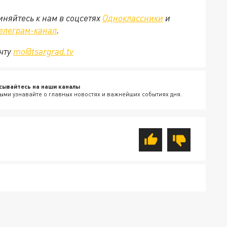
няйтесь к нам в соцсетях
Одноклассники
и
елеграм-канал
.
очту
mo@tsargrad.tv
сывайтесь на наши каналы
ыми узнавайте о главных новостях и важнейших событиях дня.