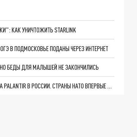
ТКИ": КАК УНИЧТОЖИТЬ STARLINK
И ОГЭ В ПОДМОСКОВЬЕ ПОДАНЫ ЧЕРЕЗ ИНТЕРНЕТ
. НО БЕДЫ ДЛЯ МАЛЫШЕЙ НЕ ЗАКОНЧИЛИСЬ
"ОЧЕНЬ ПЛОХИЕ НОВОСТИ": БОЛЬШАЯ ОШИБКА PALANTIR В РОССИИ. СТРАНЫ НАТО ВПЕРВЫЕ ЗА СВО ОСТАНОВИЛИ ПОСТАВКИ ОРУЖИЯ. ВСУ ТЕРЯЮТ ПРИГРАНИЧЬЕ?