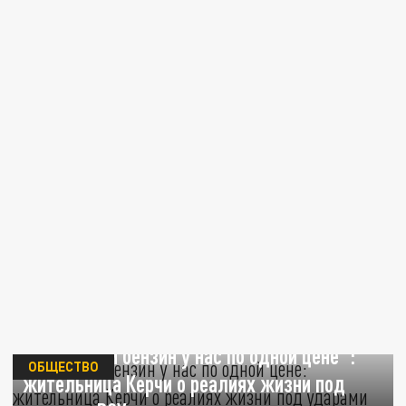
"Молочка и бензин у нас по одной цене":
ОБЩЕСТВО
жительница Керчи о реалиях жизни под