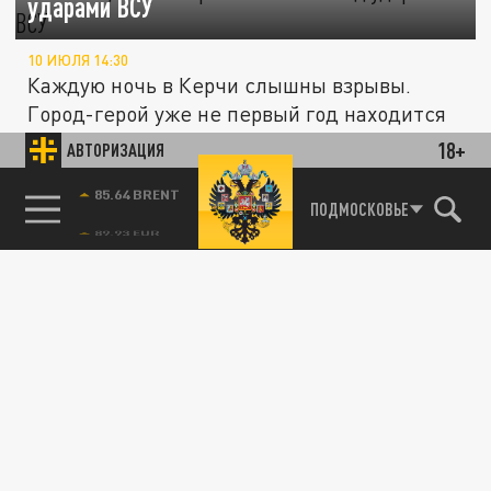
ударами ВСУ
10 ИЮЛЯ 14:30
Каждую ночь в Керчи слышны взрывы.
Город-герой уже не первый год находится
на передовой – не только как...
18+
АВТОРИЗАЦИЯ
85.64 BRENT
ПОДМОСКОВЬЕ
ЭКОНОМИКА
Русские экономят на продуктах, но не
отказываются от маленьких радостей
25 ИЮНЯ 22:05