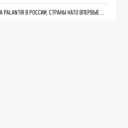
"ОЧЕНЬ ПЛОХИЕ НОВОСТИ": БОЛЬШАЯ ОШИБКА PALANTIR В РОССИИ. СТРАНЫ НАТО ВПЕРВЫЕ ЗА СВО ОСТАНОВИЛИ ПОСТАВКИ ОРУЖИЯ. ВСУ ТЕРЯЮТ ПРИГРАНИЧЬЕ?