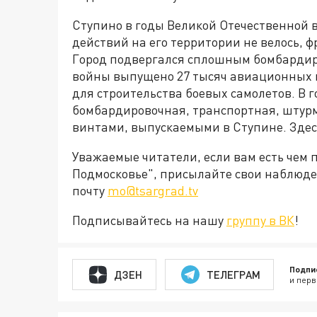
Ступино в годы Великой Отечественной 
действий на его территории не велось, ф
Город подвергался сплошным бомбардиро
войны выпущено 27 тысяч авиационных в
для строительства боевых самолетов. В 
бомбардировочная, транспортная, штур
винтами, выпускаемыми в Ступине. Здес
Уважаемые читатели, если вам есть чем 
Подмосковье", присылайте свои наблюде
почту
mo@tsargrad.tv
Подписывайтесь на нашу
группу в ВК
!
Подпи
ДЗЕН
ТЕЛЕГРАМ
и перв