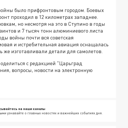
войны было прифронтовым городом. Боевых
ронт проходил в 12 километрах западнее.
вкам, но несмотря на это в Ступино в годы
интов и 7 тысяч тонн алюминиевого листа
годы войны почти вся советская
мовая и истребительная авиация оснащалась
ь же изготавливали детали для самолетов.
поделиться с редакцией "Царьград
ния, вопросы, новости на электронную
сывайтесь на наши каналы
ыми узнавайте о главных новостях и важнейших событиях дня.