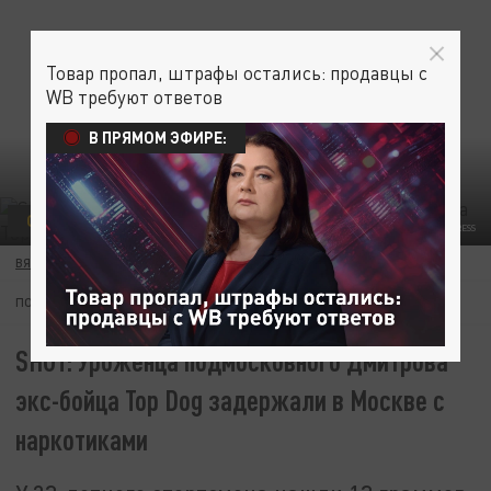
Товар пропал, штрафы остались: продавцы с
WB требуют ответов
В ПРЯМОМ ЭФИРЕ:
ОБЩЕСТВО
KOMSOMOLSKAYA PRAVDA/GLOBALLOOKPRESS
ВЯЧЕСЛАВ ОСИПОВ
26 СЕНТЯБРЯ 20:00
ПОДПИШИТЕСЬ:
SHOT: Уроженца подмосковного Дмитрова
экс-бойца Top Dog задержали в Москве с
наркотиками