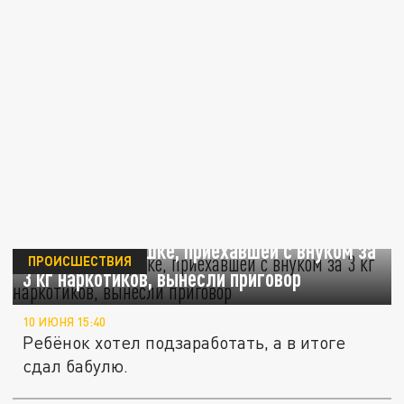
72-летней бабушке, приехавшей с внуком за
ПРОИСШЕСТВИЯ
3 кг наркотиков, вынесли приговор
10 ИЮНЯ 15:40
Ребёнок хотел подзаработать, а в итоге
сдал бабулю.