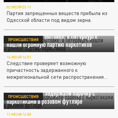
02 ИЮЛЯ 23:11
Партия запрещенных веществ прибыла из
Одесской области под видом зерна.
Склад смерти в бытовке: в Петербурге
ПРОИСШЕСТВИЯ
нашли огромную партию наркотиков
16 ИЮНЯ 14:51
Следствие проверяет возможную
причастность задержанного к
межрегиональной сети распространения
наркотиков.
В Архангельске задержали парочку с
ПРОИСШЕСТВИЯ
наркотиками в розовом футляре
11 ИЮНЯ 16:58