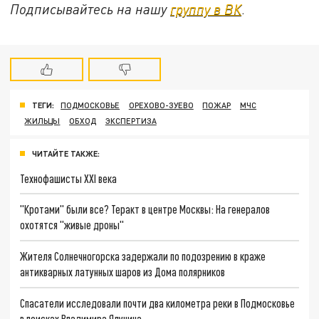
Подписывайтесь на нашу
группу в ВК
.
ТЕГИ:
ПОДМОСКОВЬЕ
ОРЕХОВО-ЗУЕВО
ПОЖАР
МЧС
ЖИЛЬЦЫ
ОБХОД
ЭКСПЕРТИЗА
ЧИТАЙТЕ ТАКЖЕ:
Технофашисты XXI века
"Кротами" были все? Теракт в центре Москвы: На генералов
охотятся "живые дроны"
Жителя Солнечногорска задержали по подозрению в краже
антикварных латунных шаров из Дома полярников
Спасатели исследовали почти два километра реки в Подмосковье
в поисках Владимира Ялунина