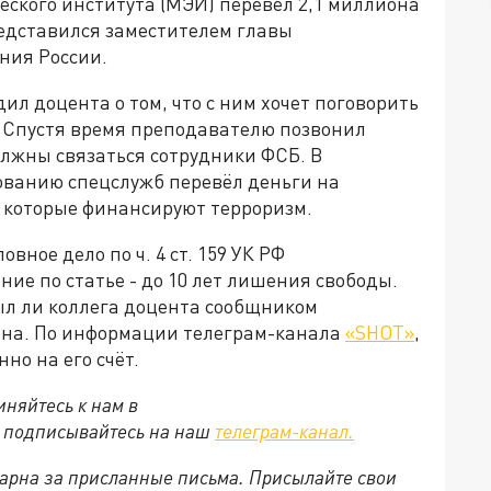
еского института (МЭИ) перевёл 2,1 миллиона
едставился заместителем главы
ния России.
ил доцента о том, что с ним хочет поговорить
 Спустя время преподавателю позвонил
олжны связаться сотрудники ФСБ. В
ованию спецслужб перевёл деньги на
ц, которые финансируют терроризм.
вное дело по ч. 4 ст. 159 УК РФ
е по статье - до 10 лет лишения свободы.
ыл ли коллега доцента сообщником
ана. По информации телеграм-канала
«
SHOT
»
,
но на его счёт.
няйтесь к нам в
е подписывайтесь на наш
телеграм-канал.
арна за присланные письма. Присылайте свои