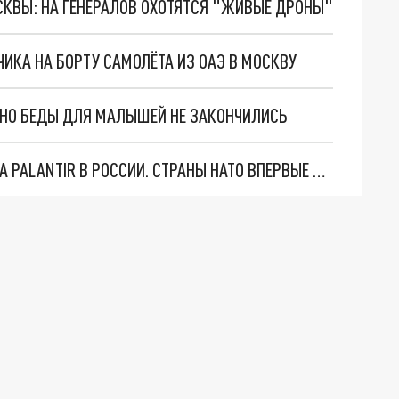
ОСКВЫ: НА ГЕНЕРАЛОВ ОХОТЯТСЯ "ЖИВЫЕ ДРОНЫ"
КА НА БОРТУ САМОЛЁТА ИЗ ОАЭ В МОСКВУ
. НО БЕДЫ ДЛЯ МАЛЫШЕЙ НЕ ЗАКОНЧИЛИСЬ
"ОЧЕНЬ ПЛОХИЕ НОВОСТИ": БОЛЬШАЯ ОШИБКА PALANTIR В РОССИИ. СТРАНЫ НАТО ВПЕРВЫЕ ЗА СВО ОСТАНОВИЛИ ПОСТАВКИ ОРУЖИЯ. ВСУ ТЕРЯЮТ ПРИГРАНИЧЬЕ?