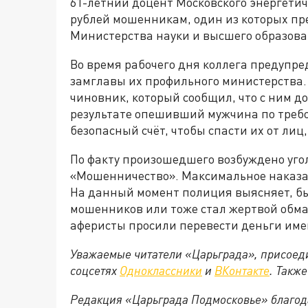
61-летний доцент Московского энергетич
рублей мошенникам, один из которых пр
Министерства науки и высшего образова
Во время рабочего дня коллега предупред
замглавы их профильного министерства.
чиновник, который сообщил, что с ним д
результате опешивший мужчина по треб
безопасный счёт, чтобы спасти их от ли
По факту произошедшего возбуждено уголо
«Мошенничество». Максимальное наказани
На данный момент полиция выясняет, б
мошенников или тоже стал жертвой обм
аферисты просили перевести деньги имен
Уважаемые читатели «Царьграда», присоеди
соцсетях
Одноклассники
и
ВКонтакте
. Такж
Редакция «Царьграда Подмосковье» благод