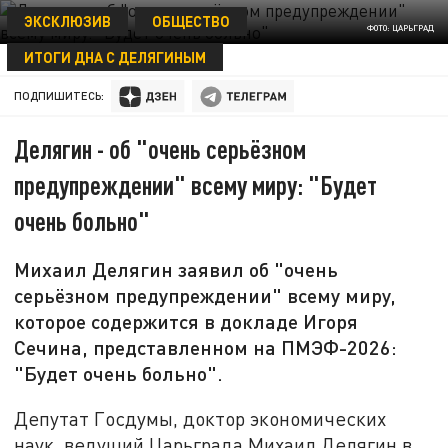
ЭКСКЛЮЗИВ
ОБЩЕСТВО
ФОТО: ЦАРЬГРАД
ИТОГИ ДНА С ДЕЛЯГИНЫМ
09 ИЮНЯ 20:20
ПОДПИШИТЕСЬ:
Делягин - об "очень серьёзном
предупреждении" всему миру: "Будет
очень больно"
Михаил Делягин заявил об "очень
серьёзном предупреждении" всему миру,
которое содержится в докладе Игоря
Сечина, представленном на ПМЭФ-2026:
"Будет очень больно".
Депутат Госдумы, доктор экономических
наук, ведущий Царьграда Михаил Делягин в