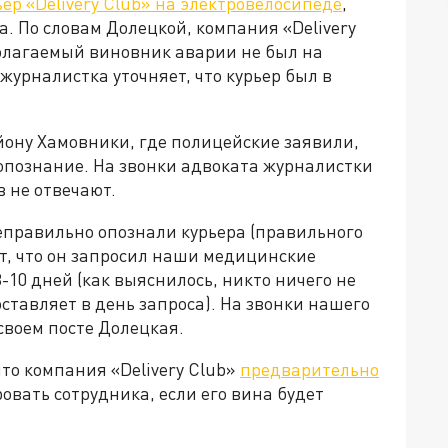
ер «Delivery Сlub» на электровелосипеде
,
ла. По словам Долецкой, компания «Delivery
полагаемый виновник аварии не был на
журналистка уточняет, что курьер был в
йону Хамовники, где полицейские заявили,
опознание. На звонки адвоката журналистки
 не отвечают.
неправильно опознали курьера (правильного
ет, что он запросил наши медицинские
-10 дней (как выяснилось, никто ничего не
тавляет в день запроса). На звонки нашего
 своем посте Долецкая.
то компания «Delivery Сlub»
предварительно
овать сотрудника, если его вина будет