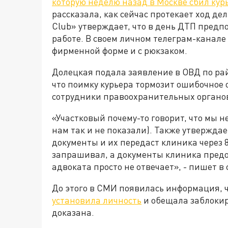
которую неделю назад в Москве сбил курь
рассказала, как сейчас протекает ход де
Сlub» утверждает, что в день ДТП пред
работе. В своем личном телеграм-канале 
фирменной форме и с рюкзаком.
Долецкая подала заявление в ОВД по ра
что поимку курьера тормозит ошибочное 
сотрудники правоохранительных органов
«Участковый почему-то говорит, что мы 
нам так и не показали). Также утвержда
документы и их передаст клиника через 8
запрашивал, а документы клиника предос
адвоката просто не отвечает», - пишет в
До этого в СМИ появилась информация, ч
установила личность
и обещала заблокир
доказана.