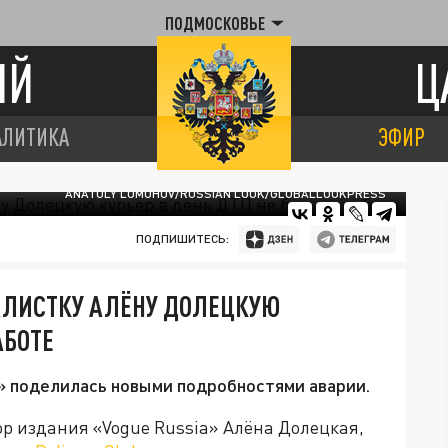
ПОДМОСКОВЬЕ
ИЙ
Ц
АЛИТИКА
ЭФИР
ANATOLY LOMOHOV/RUSSIAN LOOK/GLOBALLOOKPRESS
ПОДПИШИТЕСЬ:
АЛИСТКУ АЛЁНУ ДОЛЕЦКУЮ
АБОТЕ
» поделилась новыми подробностями аварии.
 издания «Vogue Russia» Алёна Долецкая,