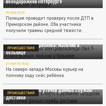
велодорожкев Петербурге
05 МАЯ 08:55
Полиция проводит проверку после ДТП в
Приморском районе. Оба участника
получили травмы средней тяжести.
В Москве курьер на электровелосипеде
сбил 9-летнего ребёнка: мальчик в
ПРОИСШЕСТВИЯ
больнице
21 МАРТА 18:46
На северо-западе Москвы курьер на
полному ходу снёс ребёнка.
Москвичку могли втянуть в разбойное
нападение после утечки данных службы
ПРОИСШЕСТВИЯ
доставки