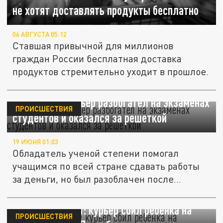
не хотят доставлять продукты бесплатно
06 АВГУСТА 05:12
Ставшая привычной для миллионов
граждан России бесплатная доставка
продуктов стремительно уходит в прошлое.
Британский курьер разбогател на экзаменах
ПРОИСШЕСТВИЯ
студентов и оказался за решеткой
19 ИЮНЯ 01:03
Обладатель ученой степени помогал
учащимся по всей стране сдавать работы
за деньги, но был разоблачен после...
Секунда - и ДТП: курьер сбил ребёнка на
ПРОИСШЕСТВИЯ