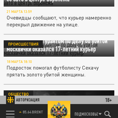
21 МАРТА 13:59
Очевидцы сообщают, что курьер намеренно
перекрыл движение на улице.
СК: третьим фигурантом по делу об убитой
ПРОИСШЕСТВИЯ
москвички оказался 17-летний курьер
18 МАРТА 18:10
Подросток помогал футболисту Секачу
прятать золото убитой женщины.
ОБЩЕСТВО
18+
АВТОРИЗАЦИЯ
85.64 BRENT
ПОДМОСКОВЬЕ