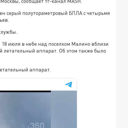
а Москвы, сообщает тг-канал MASH.
ден серый полутораметровый БПЛА с четырьмя
ьев.
службы.
а, 18 июля в небе над поселком Малино вблизи
й летательный аппарат. Об этом также было
 летательный аппарат.