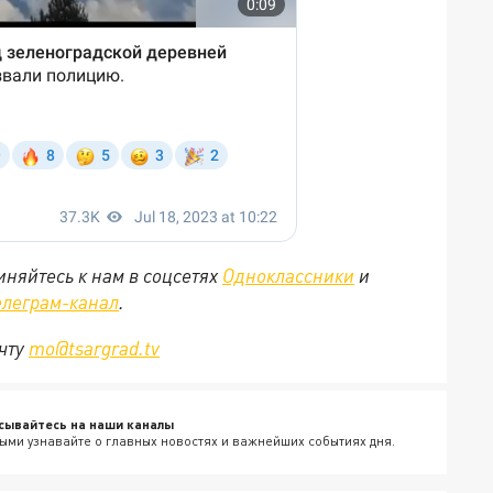
няйтесь к нам в соцсетях
Одноклассники
и
елеграм-канал
.
очту
mo@tsargrad.tv
сывайтесь на наши каналы
ыми узнавайте о главных новостях и важнейших событиях дня.