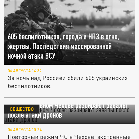
605 беспилотников, города и НПЗ в огне,
жертвы. Последствия массированной
ночной атаки ВСУ
06 АВГУСТА 14:39
За ночь над Россией сбили 605 украинских
беспилотников.
В подмосковном Чехове разбирают завалы
ОБЩЕСТВО
после атаки дронов
06 АВГУСТА 10:24
Повторный режим ЧС в Чехове: экстренные