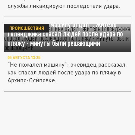
службы ликвидируют последствия удара.
"Сам не мог, но машину отдал". Житель
ПРОИСШЕСТВИЯ
Геленджика спасал людей после удара по
пляжу - минуты были решающими
05 АВГУСТА 13:35
"Не пожалел машину": очевидец рассказал,
как спасал людей после удара по пляжу в
Архипо-Осиповке.