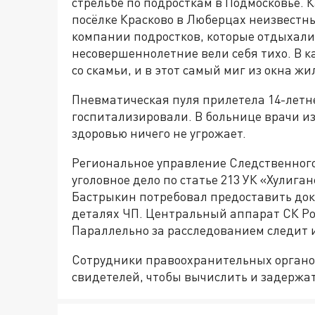
стрельбе по подросткам в Подмосковье. К
посёлке Красково в Люберцах неизвестны
компании подростков, которые отдыхали
несовершеннолетние вели себя тихо. В к
со скамьи, и в этот самый миг из окна ж
Пневматическая пуля прилетела 14-летн
госпитализировали. В больнице врачи из
здоровью ничего не угрожает.
Региональное управление Следственного
уголовное дело по статье 213 УК «Хулига
Бастрыкин потребовал предоставить док
деталях ЧП. Центральный аппарат СК Ро
Параллельно за расследованием следит 
Сотрудники правоохранительных органо
свидетелей, чтобы вычислить и задержат