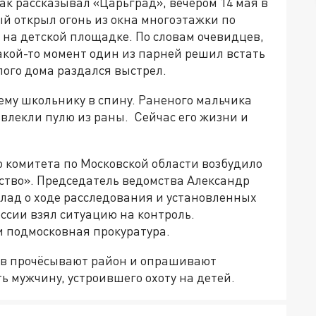
ак рассказывал «Царьград», вечером 14 мая в
й открыл огонь из окна многоэтажки по
 на детской площадке. По словам очевидцев,
акой-то момент один из парней решил встать
илого дома раздался выстрел.
ему школьнику в спину. Раненого мальчика
влекли пулю из раны. Сейчас его жизни и
 комитета по Московской области возбудило
нство». Председатель ведомства Александр
лад о ходе расследования и установленных
ссии взял ситуацию на контроль.
и подмосковная прокуратура.
в прочёсывают район и опрашивают
ь мужчину, устроившего охоту на детей.