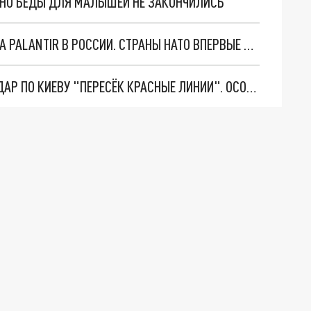
. НО БЕДЫ ДЛЯ МАЛЫШЕЙ НЕ ЗАКОНЧИЛИСЬ
"ОЧЕНЬ ПЛОХИЕ НОВОСТИ": БОЛЬШАЯ ОШИБКА PALANTIR В РОССИИ. СТРАНЫ НАТО ВПЕРВЫЕ ЗА СВО ОСТАНОВИЛИ ПОСТАВКИ ОРУЖИЯ. ВСУ ТЕРЯЮТ ПРИГРАНИЧЬЕ?
"ТЕРПЕНИЕ ПУТИНА ЛОПНУЛО". РЕКОРДНЫЙ УДАР ПО КИЕВУ "ПЕРЕСЁК КРАСНЫЕ ЛИНИИ". ОСОБЫЕ СПЕЦЫ КНДР НА ЛБС? ТАЙНЫЕ ПЕРЕГОВОРЫ ЕВРОПЫ И МОСКВЫ