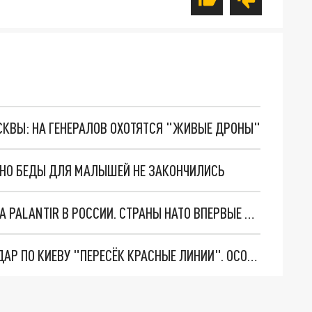
ОСКВЫ: НА ГЕНЕРАЛОВ ОХОТЯТСЯ "ЖИВЫЕ ДРОНЫ"
. НО БЕДЫ ДЛЯ МАЛЫШЕЙ НЕ ЗАКОНЧИЛИСЬ
"ОЧЕНЬ ПЛОХИЕ НОВОСТИ": БОЛЬШАЯ ОШИБКА PALANTIR В РОССИИ. СТРАНЫ НАТО ВПЕРВЫЕ ЗА СВО ОСТАНОВИЛИ ПОСТАВКИ ОРУЖИЯ. ВСУ ТЕРЯЮТ ПРИГРАНИЧЬЕ?
"ТЕРПЕНИЕ ПУТИНА ЛОПНУЛО". РЕКОРДНЫЙ УДАР ПО КИЕВУ "ПЕРЕСЁК КРАСНЫЕ ЛИНИИ". ОСОБЫЕ СПЕЦЫ КНДР НА ЛБС? ТАЙНЫЕ ПЕРЕГОВОРЫ ЕВРОПЫ И МОСКВЫ