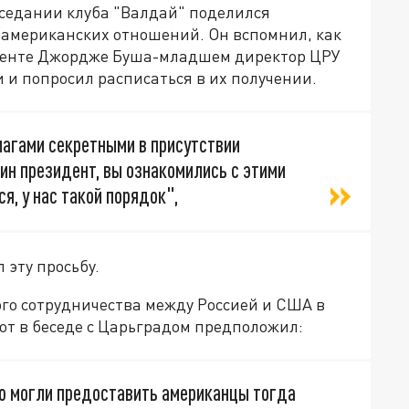
седании клуба "Валдай" поделился
-американских отношений. Он вспомнил, как
иденте Джордже Буша-младшем директор ЦРУ
 и попросил расписаться в их получении.
магами секретными в присутствии
дин президент, вы ознакомились с этими
я, у нас такой порядок",
 эту просьбу.
ого сотрудничества между Россией и США в
от в беседе с Царьградом предположил:
ую могли предоставить американцы тогда