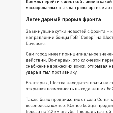
Кремль перейти к жёсткой линии и какой
массированных атак на транспортные ар
Легендарный прорыв фронта
За минувшие сутки новостей с фронта – к
направлении бойцы ГрВ "Север" на Шос
Бачевске.
Сам город имеет принципиальное значе
действий. Во-первых, это ключевой перек
снабжение вражеских войск, открывая на
удара в тыл противнику.
Во-вторых, Шостка находится почти на с
открывая возможность выхода наших бой
Также было продвижение от села Сопычь
лесополосы южнее. Южнее бойцы продвин
Берёза на 2,2 км вглубь. Площадь взятой 