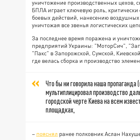
уничтожение производственных цехов, ск
БПЛА играет ключевую роль, критически
боевых действий, нанесению воздушных у
уничтожая все звенья логистических цеп
За последнее время поражена и уничтож
предприятий Украины: "МоторСич", "Запо
"Пакс" в Запорожской, Сумской, Киевско
где велась сборка и производство элеме
Что бы ни говорила наша пропаганда (
мультиплицировал производство дал
городской черте Киева на всем извес
площадках,
–
пояснял
ранее полковник Аслан Нахуш