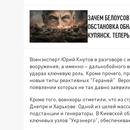
ЗАЧЕМ БЕЛОУСОВ
ОБСТАНОВКА ОБН
КУПЯНСК. ТЕПЕР
Военэксперт Юрий Кнутов в разговоре с 
вооружения, а именно – дальнобойного в
ударах ключевую роль. Кроме прочего, п
новые типы реактивных "Гераней". Вероя
появлении которых не так давно заявил
Кроме того, военкоры отметили, что из 
Днепре и Харькове. Одной из целей мас
подстанции и генераторы. В Киевской о
ключевых узлов "Укрэнерго", обеспечив