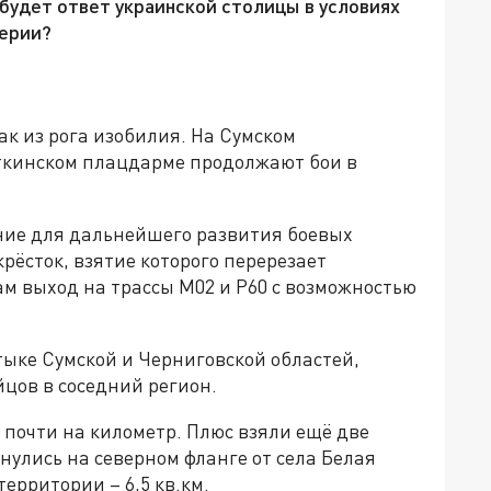
 будет ответ украинской столицы в условиях
терии?
ак из рога изобилия. На Сумском
ткинском плацдарме продолжают бои в
ние для дальнейшего развития боевых
рёсток, взятие которого перерезает
м выход на трассы М02 и Р60 с возможностью
тыке Сумской и Черниговской областей,
цов в соседний регион.
 почти на километр. Плюс взяли ещё две
улись на северном фланге от села Белая
территории – 6,5 кв.км.