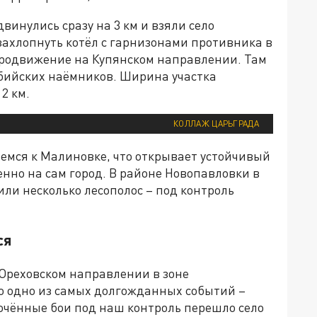
инулись сразу на 3 км и взяли село
захлопнуть котёл с гарнизонами противника в
 продвижение на Купянском направлении. Там
бийских наёмников. Ширина участка
2 км.
КОЛЛАЖ ЦАРЬГРАДА
мся к Малиновке, что открывает устойчивый
нно на сам город. В районе Новопавловки в
ли несколько лесополос – под контроль
ся
Ореховском направлении в зоне
ло одно из самых долгожданных событий –
очённые бои под наш контроль перешло село