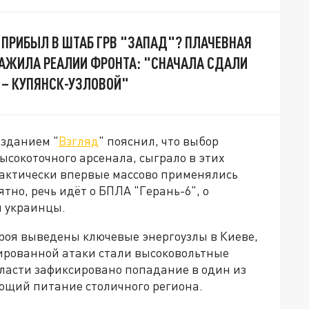
 ПРИБЫЛ В ШТАБ ГРВ "ЗАПАД"? ПЛАЧЕВНАЯ
АЖИЛА РЕАЛИИ ФРОНТА: "СНАЧАЛА СДАЛИ
Ь – КУПЯНСК-УЗЛОВОЙ"
изданием "
Взгляд
" пояснил, что выбор
ысокоточного арсенала, сыграло в этих
рактически впервые массово применялись
тно, речь идёт о БПЛА "Герань-6", о
и украинцы.
строя выведены ключевые энергоузлы в Киеве,
сированной атаки стали высоковольтные
бласти зафиксировано попадание в один из
ающий питание столичного региона.